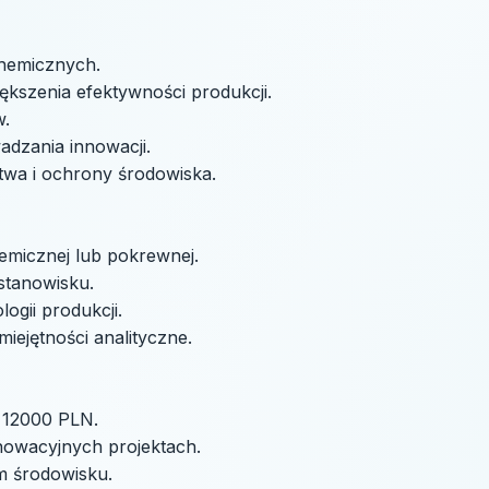
chemicznych.
ększenia efektywności produkcji.
w.
dzania innowacji.
twa i ochrony środowiska.
hemicznej lub pokrewnej.
stanowisku.
gii produkcji.
iejętności analityczne.
- 12000 PLN.
nowacyjnych projektach.
 środowisku.