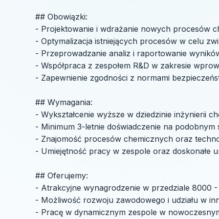
## Obowiązki:
- Projektowanie i wdrażanie nowych procesów 
- Optymalizacja istniejących procesów w celu zwi
- Przeprowadzanie analiz i raportowanie wynikó
- Współpraca z zespołem R&D w zakresie wprowa
- Zapewnienie zgodności z normami bezpieczeńs
## Wymagania:
- Wykształcenie wyższe w dziedzinie inżynierii c
- Minimum 3-letnie doświadczenie na podobnym 
- Znajomość procesów chemicznych oraz technolo
- Umiejętność pracy w zespole oraz doskonałe um
## Oferujemy:
- Atrakcyjne wynagrodzenie w przedziale 8000 
- Możliwość rozwoju zawodowego i udziału w in
- Pracę w dynamicznym zespole w nowoczesnym