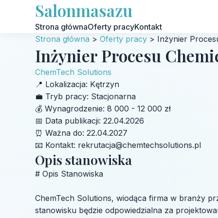
Salonmasazu
Strona główna
Oferty pracy
Kontakt
Strona główna
>
Oferty pracy
>
Inżynier Proce
Inżynier Procesu Chemi
ChemTech Solutions
📍
Lokalizacja:
Kętrzyn
💼
Tryb pracy:
Stacjonarna
💰
Wynagrodzenie:
8 000 - 12 000 zł
📅
Data publikacji:
22.04.2026
⏰
Ważna do:
22.04.2027
📧
Kontakt:
rekrutacja@chemtechsolutions.pl
Opis stanowiska
# Opis Stanowiska
ChemTech Solutions, wiodąca firma w branży p
stanowisku będzie odpowiedzialna za projektowa