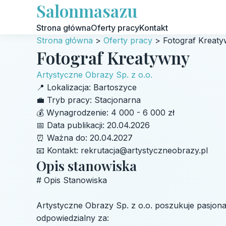
Salonmasazu
Strona główna
Oferty pracy
Kontakt
Strona główna
>
Oferty pracy
>
Fotograf Kreat
Fotograf Kreatywny
Artystyczne Obrazy Sp. z o.o.
📍
Lokalizacja:
Bartoszyce
💼
Tryb pracy:
Stacjonarna
💰
Wynagrodzenie:
4 000 - 6 000 zł
📅
Data publikacji:
20.04.2026
⏰
Ważna do:
20.04.2027
📧
Kontakt:
rekrutacja@artystyczneobrazy.pl
Opis stanowiska
# Opis Stanowiska
Artystyczne Obrazy Sp. z o.o. poszukuje pasjonat
odpowiedzialny za: