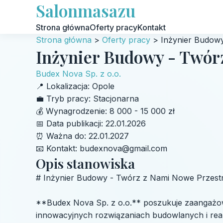
Salonmasazu
Strona główna
Oferty pracy
Kontakt
Strona główna
>
Oferty pracy
>
Inżynier Budowy
Inżynier Budowy - Twór
Budex Nova Sp. z o.o.
📍
Lokalizacja:
Opole
💼
Tryb pracy:
Stacjonarna
💰
Wynagrodzenie:
8 000 - 15 000 zł
📅
Data publikacji:
22.01.2026
⏰
Ważna do:
22.01.2027
📧
Kontakt:
budexnova@gmail.com
Opis stanowiska
# Inżynier Budowy - Twórz z Nami Nowe Przestr
**Budex Nova Sp. z o.o.** poszukuje zaangażowa
innowacyjnych rozwiązaniach budowlanych i realiz