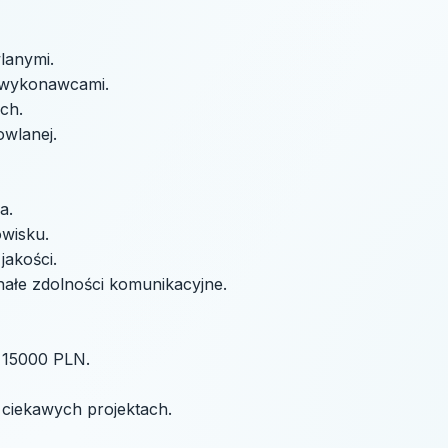
lanymi.
dwykonawcami.
ch.
wlanej.
a.
owisku.
akości.
ałe zdolności komunikacyjne.
- 15000 PLN.
ciekawych projektach.